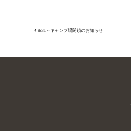
8/31～キャンプ場閉鎖のお知らせ
投稿ナビゲーション