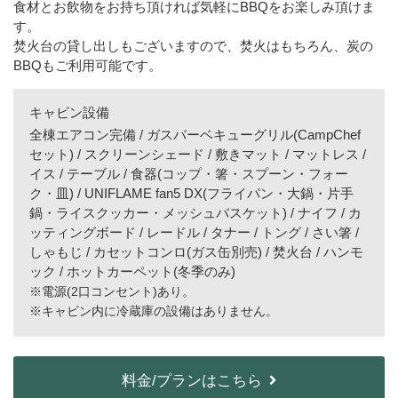
食材とお飲物をお持ち頂ければ気軽にBBQをお楽しみ頂けま
す。
焚火台の貸し出しもございますので、焚火はもちろん、炭の
BBQもご利用可能です。
キャビン設備
全棟エアコン完備 / ガスバーベキューグリル(CampChef
セット) / スクリーンシェード / 敷きマット / マットレス /
イス / テーブル / 食器(コップ・箸・スプーン・フォー
ク・皿) / UNIFLAME fan5 DX(フライパン・大鍋・片手
鍋・ライスクッカー・メッシュバスケット) / ナイフ / カ
ッティングボード / レードル / タナー / トング / さい箸 /
しゃもじ / カセットコンロ(ガス缶別売) / 焚火台 / ハンモ
ック / ホットカーペット(冬季のみ)
※電源(2口コンセント)あり。
※キャビン内に冷蔵庫の設備はありません。
料金/プランはこちら