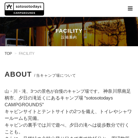
FACILITY
設備案内
TOP
FACILITY
ABOUT
当キャンプ場について
神奈川県南足
山・川・滝、3つの景色が自慢のキャンプ場です。
柄市、夕日の滝近くにあるキャンプ場 “sotosotodays
CAMPGROUNDS”
キャビンサイトとテントサイトの2つを備え、トイレやシャワ
ールームも完備。
キャビンの裏手では川で遊べ、夕日の滝へは徒歩数分で行く
ことも。